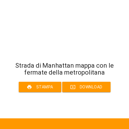
Strada di Manhattan mappa con le
fermate della metropolitana
print
system_update_alt
STAMPA
DOWNLOAD