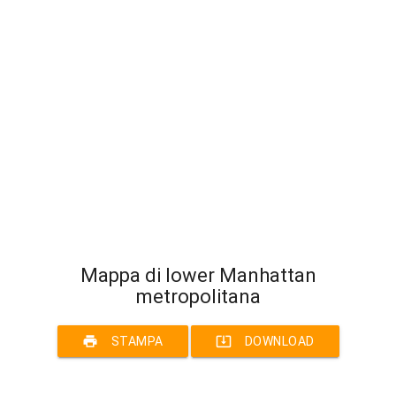
Mappa di lower Manhattan
metropolitana
print
system_update_alt
STAMPA
DOWNLOAD